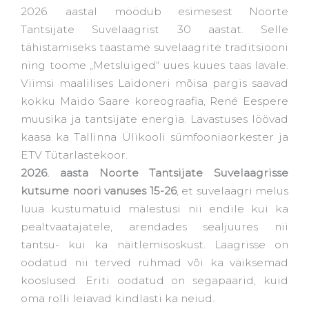
2026. aastal möödub esimesest Noorte
Tantsijate Suvelaagrist 30 aastat. Selle
tähistamiseks taastame suvelaagrite traditsiooni
ning toome „Metsluiged“ uues kuues taas lavale.
Viimsi maalilises Laidoneri mõisa pargis saavad
kokku Maido Saare koreograafia, René Eespere
muusika ja tantsijate energia. Lavastuses löövad
kaasa ka Tallinna Ülikooli sümfooniaorkester ja
ETV Tütarlastekoor.
2026. aasta Noorte Tantsijate Suvelaagrisse
kutsume noori vanuses 15-26
, et suvelaagri melus
luua kustumatuid mälestusi nii endile kui ka
pealtvaatajatele, arendades sealjuures nii
tantsu- kui ka näitlemisoskust. Laagrisse on
oodatud nii terved rühmad või ka väiksemad
kooslused. Eriti oodatud on segapaarid, kuid
oma rolli leiavad kindlasti ka neiud.