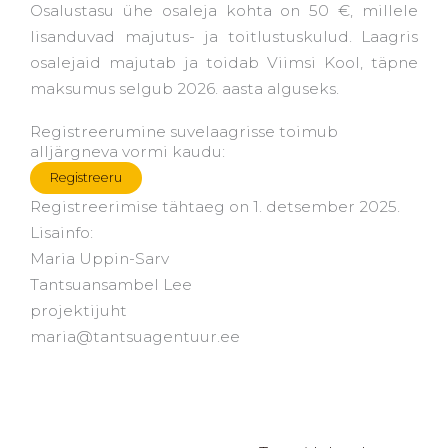
Osalustasu ühe osaleja kohta on
50 €,
millele
lisanduvad majutus- ja toitlustuskulud. Laagris
osalejaid majutab ja toidab Viimsi Kool, täpne
maksumus selgub 2026. aasta alguseks.
Registreerumine suvelaagrisse toimub
alljärgneva vormi kaudu:
Registreeru
Registreerimise tähtaeg on 1. detsember 2025.
Lisainfo:
Maria Uppin-Sarv
Tantsuansambel Lee
projektijuht
maria@tantsuagentuur.ee