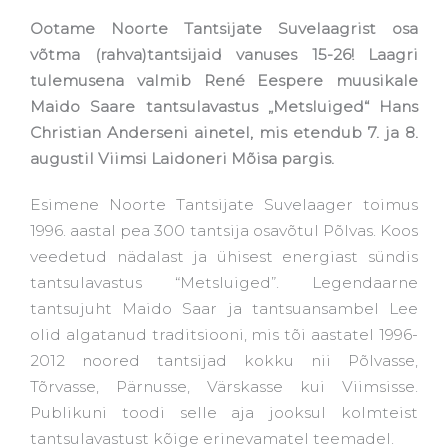
Ootame Noorte Tantsijate Suvelaagrist osa
võtma (rahva)tantsijaid vanuses 15-26! Laagri
tulemusena valmib René Eespere muusikale
Maido Saare tantsulavastus „Metsluiged“ Hans
Christian Anderseni ainetel, mis etendub 7. ja 8.
augustil Viimsi Laidoneri Mõisa pargis.
Esimene Noorte Tantsijate Suvelaager toimus
1996. aastal pea 300 tantsija osavõtul Põlvas. Koos
veedetud nädalast ja ühisest energiast sündis
tantsulavastus “Metsluiged”. Legendaarne
tantsujuht Maido Saar ja tantsuansambel Lee
olid algatanud traditsiooni, mis tõi aastatel 1996-
2012 noored tantsijad kokku nii Põlvasse,
Tõrvasse, Pärnusse, Värskasse kui Viimsisse.
Publikuni toodi selle aja jooksul kolmteist
tantsulavastust kõige erinevamatel teemadel.